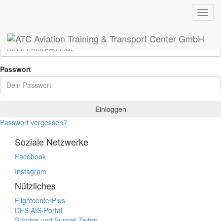
Login
Toggl
navig
E-Mail
Passwort
Einloggen
Passwort vergessen?
Soziale Netzwerke
Facebook
Instagram
Nützliches
FlightcenterPlus
DFS
AIS
-Portal
Sunrise und Sunset Zeiten